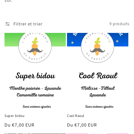
soi.
o
n
Filtrer et trier
9 produits
:
Super bidou
Cool Raoul
Prix
Du €7,00 EUR
Prix
Du €7,00 EUR
habituel
habituel