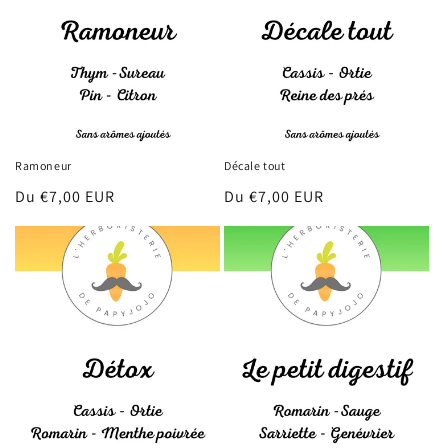
Ramoneur
Décale tout
Prix
Du €7,00 EUR
Prix
Du €7,00 EUR
habituel
habituel