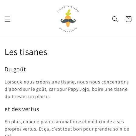
et
passer
au
contenu
Panier
C
Les tisanes
o
Du goût
l
Lorsque nous créons une tisane, nous nous concentrons
l
d'abord sur le goût, car pour Papy Jojo, boire une tisane
e
doit rester un plaisir.
c
et des vertus
t
En plus, chaque plante aromatique et médicinale a ses
propres vertus. Et ça, c'est tout bon pour prendre soin de
i