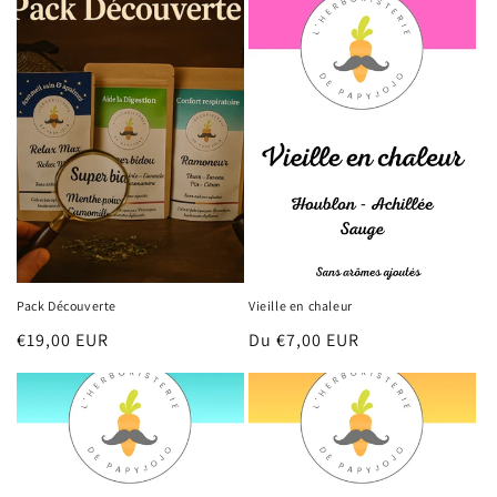
Pack Découverte
Vieille en chaleur
Prix
€19,00 EUR
Prix
Du €7,00 EUR
habituel
habituel